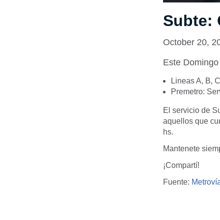
Subte:
October 20, 2
Este Domingo
Lineas A, B, C
Premetro: Serv
El servicio de Su
aquellos que cum
hs.
Mantenete siemp
¡Compartí!
Fuente:
Metroví