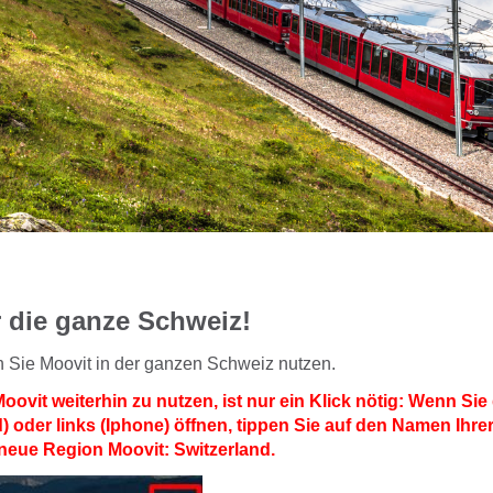
r die ganze Schweiz!
n Sie Moovit in der ganzen Schweiz nutzen.
vit weiterhin zu nutzen, ist nur ein Klick nötig: Wenn Sie
) oder links (Iphone) öffnen, tippen Sie auf den Namen Ihre
 neue Region Moovit: Switzerland.