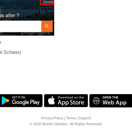
m Schweiz
Privacy Policy
|
Terms
|
Support
© 2026 Moovit Updates - All Rights Reserved.