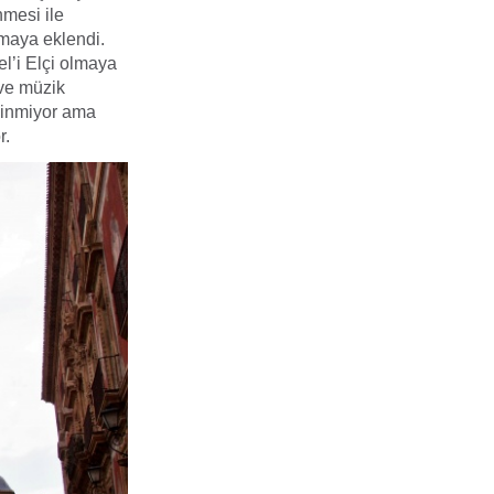
mesi ile
amaya eklendi.
el’i Elçi olmaya
 ve müzik
 binmiyor ama
r.