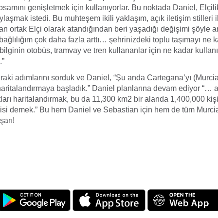
amını genişletmek için kullanıyorlar. Bu noktada Daniel, Elçili
laşmak istedi. Bu muhteşem ikili yaklaşım, açık iletişim stilleri 
n ortak Elçi olarak atandığından beri yaşadığı değişimi şöyle an
bağlılığım çok daha fazla arttı… şehrinizdeki toplu taşımayı ne k
 bilginin otobüs, tramvay ve tren kullananlar için ne kadar kullanı
.”
onraki adımlarını sorduk ve Daniel, “Şu anda Cartegana’yı (Murc
 haritalandırmaya başladık.” Daniel planlarına devam ediyor “… a
ları haritalandırmak, bu da 11,300 km2 bir alanda 1,400,000 kiş
gisi demek.” Bu hem Daniel ve Sebastian için hem de tüm Murcia
şarı!