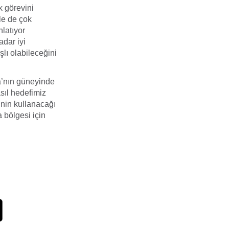
k görevini
ile de çok
latıyor
adar iyi
şlı olabileceğini
ia’nın güneyinde
sıl hedefimiz
inin kullanacağı
 bölgesi için