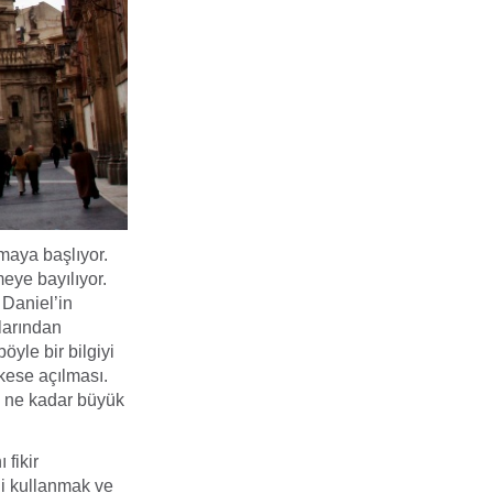
maya başlıyor.
meye bayılıyor.
 Daniel’in
larından
öyle bir bilgiyi
rkese açılması.
de ne kadar büyük
 fikir
ini kullanmak ve