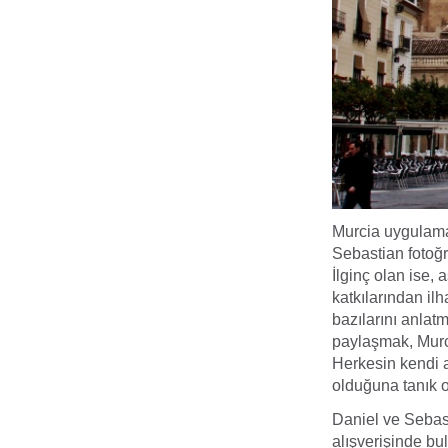
Murcia uygulama
Sebastian fotoğra
İlginç olan ise,
katkılarından il
bazılarını anlatm
paylaşmak, Murci
Herkesin kendi a
olduğuna tanık 
Daniel ve Sebasti
alışverişinde bul