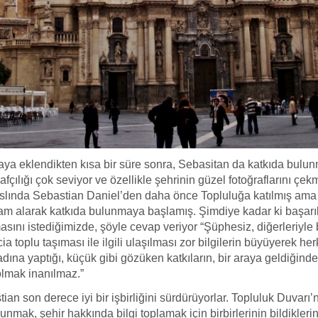
ya eklendikten kısa bir süre sonra, Sebasitan da katkıda bulun
fçılığı çok seviyor ve özellikle şehrinin güzel fotoğraflarını çek
 aslında Sebastian Daniel’den daha önce Topluluğa katılmış ama
ham alarak katkıda bulunmaya başlamış. Şimdiye kadar ki başarı
asını istediğimizde, şöyle cevap veriyor “Şüphesiz, diğerleriyle b
a toplu taşıması ile ilgili ulaşılması zor bilgilerin büyüyerek he
dına yaptığı, küçük gibi gözüken katkıların, bir araya geldiğin
olmak inanılmaz.”
an son derece iyi bir işbirliğini sürdürüyorlar. Topluluk Duvarı’nı
unmak, şehir hakkında bilgi toplamak için birbirlerinin bildikler