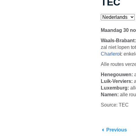
TEC
Maandag 30 no
Waals-Brabant:
zal niet lopen to
Charlero
i:
enkele
Alle routes verz
Henegouwen:
a
Luik-Verviers:
a
Luxemburg:
all
Namen:
alle rou
Source: TEC
Previous