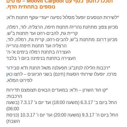
תוכלו לחסוך כסף עם Moovit Carpool – פרטים
נוספים בתחתית הדף.
*לשירות הנוסעים יופעל מסלול נסיעה ייעודי עוקף תחנות ת”א:
מכיוון צפון
: מתחנת נהריה/ תחנות חיפה, הרצליה, לוד, רמלה,
קריית גת, להבים-רהט ועד תחנות ב”ש.
מכיוון דרום
: מתחנות ב”ש, להבים-רהט, קרית גת, רמלה, לוד,
הרצליה ועד תחנות חיפה/ נהרייה
העצירה בתחנת רמלה בימים א’-ה’
העצירה בתחנת בנימינה ביום ו’ בלבד
*רכבות הלילה לנתב”ג: תפעלנה מ/אל תחנת ת”א סבידור
מרכז. יופעלו שירותי הסעות (חינם) בשני הכיוונים – לחצו
כאן
לפירוט המלא.
*קו הוד השרון – ת”א: במועדים הבאים תצומצם תדירות
הרכבות:
החל ביום ב’ 6.3.17 (משעה 18:00) ועד יום ג’ 7.3.17 (בשעה
06:00)
החל ביום ה’ 9.3.17 (משעה 20:00) ועד יום ו’ 10.3.17 (כניסת
השבת)