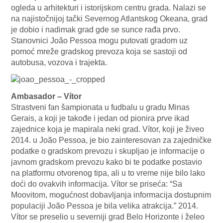
ogleda u arhitekturi i istorijskom centru grada. Nalazi se
na najistočnijoj tački Severnog Atlantskog Okeana, grad
je dobio i nadimak grad gde se sunce rađa prvo.
Stanovnici João Pessoa mogu putovati gradom uz
pomoć mreže gradskog prevoza koja se sastoji od
autobusa, vozova i trajekta.
Ambasador – Vítor
Strastveni fan šampionata u fudbalu u gradu Minas
Gerais, a koji je takođe i jedan od pionira prve ikad
zajednice koja je mapirala neki grad. Vítor, koji je živeo
2014. u João Pessoa, je bio zainteresovan za zajedničke
podatke o gradskom prevozu i skupljao je informacije o
javnom gradskom prevozu kako bi te podatke postavio
na platformu otvorenog tipa, ali u to vreme nije bilo lako
doći do ovakvih informacija. Vítor se priseća: “Sa
Moovitom, mogućnost dobavljanja informacija dostupnim
populaciji João Pessoa je bila velika atrakcija.” 2014.
Vítor se preselio u severniji grad Belo Horizonte i želeo