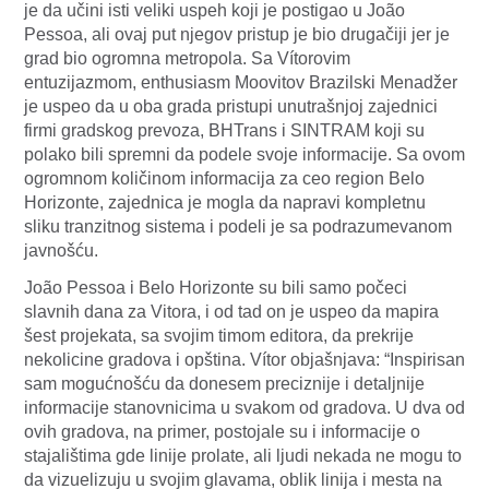
je da učini isti veliki uspeh koji je postigao u João
Pessoa, ali ovaj put njegov pristup je bio drugačiji jer je
grad bio ogromna metropola. Sa Vítorovim
entuzijazmom, enthusiasm Moovitov Brazilski Menadžer
je uspeo da u oba grada pristupi unutrašnjoj zajednici
firmi gradskog prevoza, BHTrans i SINTRAM koji su
polako bili spremni da podele svoje informacije. Sa ovom
ogromnom količinom informacija za ceo region Belo
Horizonte, zajednica je mogla da napravi kompletnu
sliku tranzitnog sistema i podeli je sa podrazumevanom
javnošću.
João Pessoa i Belo Horizonte su bili samo počeci
slavnih dana za Vitora, i od tad on je uspeo da mapira
šest projekata, sa svojim timom editora, da prekrije
nekolicine gradova i opština. Vítor objašnjava: “Inspirisan
sam mogućnošću da donesem preciznije i detaljnije
informacije stanovnicima u svakom od gradova. U dva od
ovih gradova, na primer, postojale su i informacije o
stajalištima gde linije prolate, ali ljudi nekada ne mogu to
da vizuelizuju u svojim glavama, oblik linija i mesta na