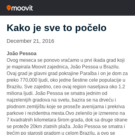
Kako je sve to počelo
December 21, 2016
João Pessoa
Ovog meseca se ponovo vraćamo u prvi ikada grad koji
je mapirala Moovit zajednica, João Pessoa u Brazilu.
Ovaj grad je glavni grad pokrajine Paraíba i on je dom za
preko 770,000 ljudi, oko jedne šestine cele populacije u
Brazilu. Sve zajedno, ceo ovaj region naseljava oko 1.2
miliona ljudi. João Pessoa se smatra jednim od
najzelenijih gradova na svetu, bazira se na drveću i
plodnom zemljištu koje se proseže avenijama i prekriva
parkove i rezidentna mesta.Ovo zelenilo je izmereno na
7 kvadratnih kilometara širom grada, dok sa druge strane
se proteže 20km zlatnih plaža. João Pessoa se smatra i
trećim po starosti gradom u celom Brazilu, a ovo se