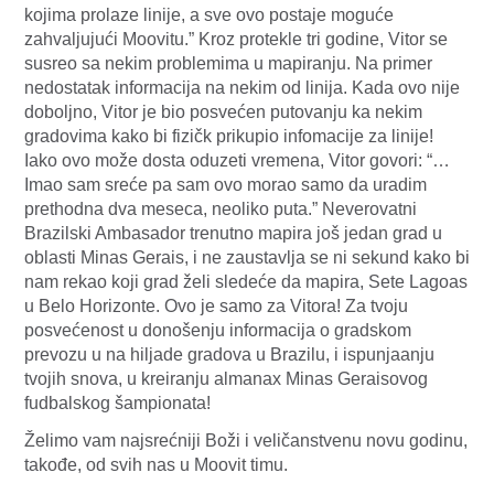
kojima prolaze linije, a sve ovo postaje moguće
zahvaljujući Moovitu.” Kroz protekle tri godine, Vitor se
susreo sa nekim problemima u mapiranju. Na primer
nedostatak informacija na nekim od linija. Kada ovo nije
doboljno, Vitor je bio posvećen putovanju ka nekim
gradovima kako bi fizičk prikupio infomacije za linije!
Iako ovo može dosta oduzeti vremena, Vitor govori: “…
Imao sam sreće pa sam ovo morao samo da uradim
prethodna dva meseca, neoliko puta.” Neverovatni
Brazilski Ambasador trenutno mapira još jedan grad u
oblasti Minas Gerais, i ne zaustavlja se ni sekund kako bi
nam rekao koji grad želi sledeće da mapira, Sete Lagoas
u Belo Horizonte. Ovo je samo za Vitora! Za tvoju
posvećenost u donošenju informacija o gradskom
prevozu u na hiljade gradova u Brazilu, i ispunjaanju
tvojih snova, u kreiranju almanax Minas Geraisovog
fudbalskog šampionata!
Želimo vam najsrećniji Boži i veličanstvenu novu godinu,
takođe, od svih nas u Moovit timu.