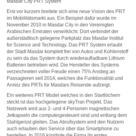
Masdar City PRT System
Erst vor kurzem breitete sich eine neue Vision des PRT
im Mobilitätsmarkt aus. Ein Beispiel dafür wurde im
November 2010 in Masdar City in den Vereinigten
Arabischen Emiraten verwirklicht. Dort verbindet der
außerstädtisch gelegene Parkplatz das Masdar Institut
for Science and Technology. Das PRT System erlaubt
der Stadt Masdar komplett frei von Autos und Kohlenstoff
zu sein da das System durch wiederaufladbare Lithium
Batterien betrieben wird. Die Hersteller des Systems
verzeichneten voller Freude einen 75% Anstieg an
Passagieren seit 2014, welches die Funktionalität und
Anreiz des PRTs für Masdars Reisende aufzeigt.
Ein weiteres PRT Model welches in den Startlöchern
steckt ist das hochgelegene skyTran Projekt. Das
Netzwerk wird aus 2- und 4-Personen magnetischen
Jetkapseln die computergesteuert sind und entlang dem
Stahlgerüst gleiten. Das Abrufsystem wird den Nutzern
auch erlauben den Service über das Smartphone zu
bestellen. In 2016 kündigte die Firma ihr erstes