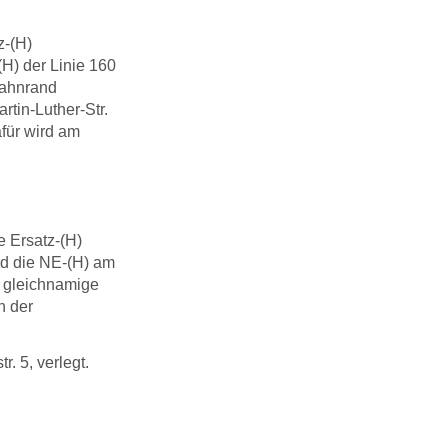
z-(H)
H) der Linie 160
bahnrand
rtin-Luther-Str.
für wird am
 Ersatz-(H)
rd die NE-(H) am
e gleichnamige
n der
. 5, verlegt.