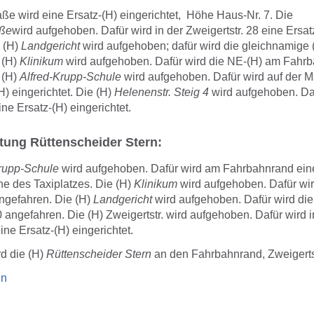
aße wird eine Ersatz-(H) eingerichtet, Höhe Haus-Nr. 7. Die
aße
wird aufgehoben. Dafür wird in der Zweigertstr. 28 eine Ersat
e (H)
Landgericht
wird aufgehoben; dafür wird die gleichnamige (
 (H)
Klinikum
wird aufgehoben. Dafür wird die NE-(H) am Fahr
 (H)
Alfred-Krupp-Schule
wird aufgehoben. Dafür wird auf der Ma
H) eingerichtet. Die (H)
Helenenstr. Steig 4
wird aufgehoben. Da
e Ersatz-(H) eingerichtet.
tung Rüttenscheider Stern:
Krupp-Schule
wird aufgehoben. Dafür wird am Fahrbahnrand eine
he des Taxiplatzes. Die (H)
Klinikum
wird aufgehoben. Dafür wi
ngefahren. Die (H)
Landgericht
wird aufgehoben. Dafür wird di
0 angefahren. Die (H) Zweigertstr. wird aufgehoben. Dafür wird i
ine Ersatz-(H) eingerichtet.
d die (H)
Rüttenscheider Stern
an den Fahrbahnrand, Zweigertstr
hn