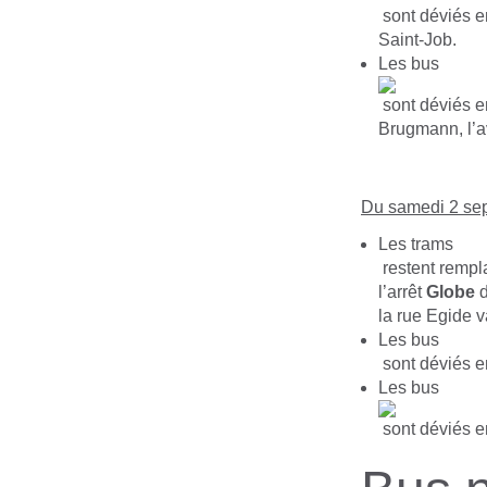
sont déviés en
Saint-Job.
Les bus
sont déviés en
Brugmann, l’a
Du samedi 2 sep
Les trams
restent rempl
l’arrêt
Globe
d
la rue Egide 
Les bus
sont déviés en
Les bus
sont déviés en