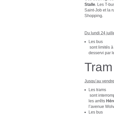
Stalle
. Les T-bu
Saint-Job et la
Shopping.
Du lundi 24 juill
Les bus
sont limités à 
desservi par 
Tram 
Jusqu’au vendre
Les trams
sont interromp
les arrêts
Hér
l’avenue Wolv
Les bus