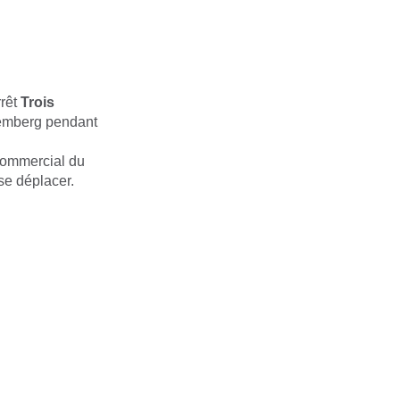
rrêt
Trois
semberg pendant
 commercial du
 se déplacer.