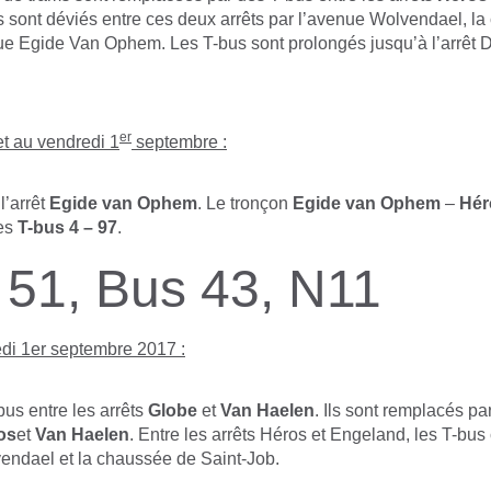
s sont déviés entre ces deux arrêts par l’avenue Wolvendael, l
 rue Egide Van Ophem. Les T-bus sont prolongés jusqu’à l’arrêt
er
et au vendredi 1
septembre :
l’arrêt
Egide van Ophem
. Le tronçon
Egide van Ophem
–
Hér
les
T-bus 4 – 97
.
51, Bus 43, N11
di 1er septembre 2017 :
us entre les arrêts
Globe
et
Van Haelen
. Ils sont remplacés pa
os
et
Van Haelen
. Entre les arrêts Héros et Engeland, les T-bus 
endael et la chaussée de Saint-Job.