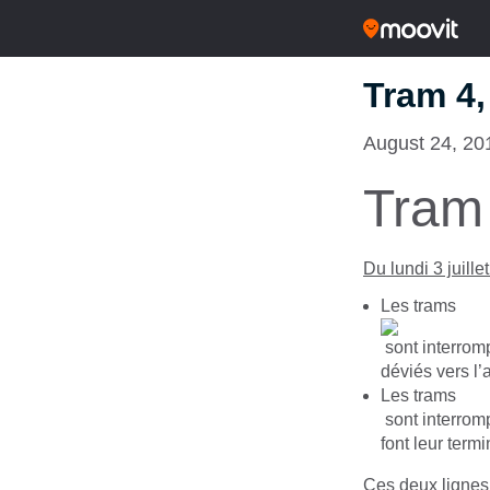
Tram 4,
August 24, 20
Tram 
Du lundi 3 juille
Les trams
sont interromp
déviés vers l’
Les trams
sont interromp
font leur termi
Ces deux lignes