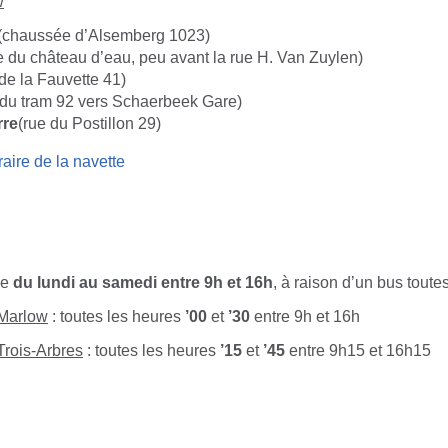
w
(chaussée d’Alsemberg 1023)
e du château d’eau, peu avant la rue H. Van Zuylen)
de la Fauvette 41)
 du tram 92 vers Schaerbeek Gare)
rre
(rue du Postillon 29)
raire de la navette
le
du lundi au samedi entre 9h et 16h
, à raison d’un bus toute
 Marlow
: toutes les heures
’00
et
’30
entre 9h et 16h
Trois-Arbres
: toutes les heures
’15
et
’45
entre 9h15 et 16h15