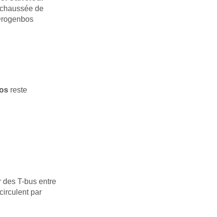
a chaussée de
 Drogenbos
os
reste
r des T-bus entre
circulent par