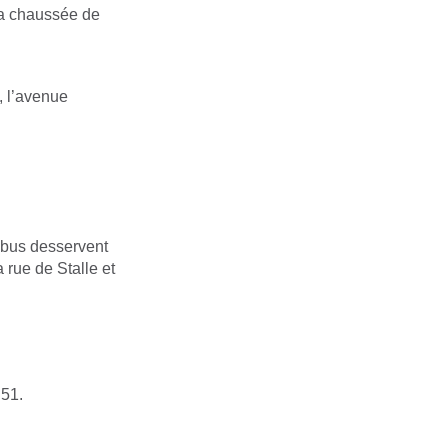
la chaussée de
 l’avenue
-bus desservent
a rue de Stalle et
 51.