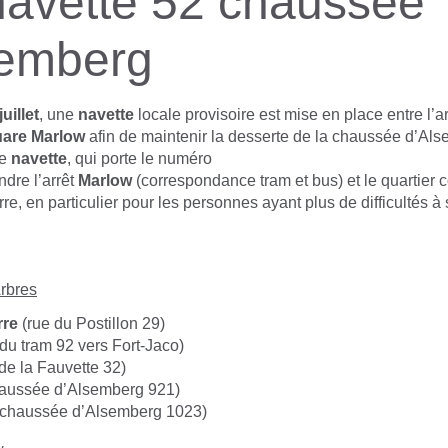
navette 52 chaussée
semberg
uillet
, une
navette
locale provisoire est mise en place entre l’a
are Marlow
afin de maintenir la desserte de la chaussée d’Al
te
navette
, qui porte le numéro
ndre l’arrêt
Marlow
(correspondance tram et bus) et le quartier
re, en particulier pour les personnes ayant plus de difficultés à
Arbres
rre
(rue du Postillon 29)
 du tram 92 vers Fort-Jaco)
de la Fauvette 32)
aussée d’Alsemberg 921)
chaussée d’Alsemberg 1023)