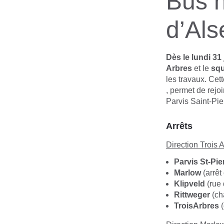
Bus 
d’Al
Dès le lundi 31 j
Arbres
et le
squ
les travaux. Cet
, permet de rejoi
Parvis Saint-Pier
Arrêts
Direction Trois 
Parvis St-Pie
Marlow
(arrêt
Klipveld
(rue 
Rittweger
(ch
Trois
Arbres
(