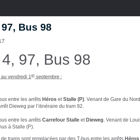
 97, Bus 98
17
4, 97, Bus 98
er
t au vendredi 1
septembre :
us entre les arrêts
Héros
et
Stalle
(P)
. Venant de Gare du Nord,
arrêt Dieweg par l’itinéraire du tram 92.
us entre les arrêts
Carrefour Stalle
et
Dieweg
. Venant de Loui
nus à Stalle (P).
 de trams sont remplacées par des T-bus entre les arrêts
Héros