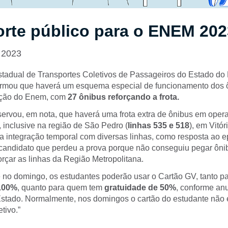
rte público para o ENEM 202
 2023
adual de Transportes Coletivos de Passageiros do Estado do 
ormou que haverá um esquema especial de funcionamento dos 
nção do Enem, com
27 ônibus reforçando a frota.
ervou, em nota, que haverá uma frota extra de ônibus em oper
 inclusive na região de São Pedro (
linhas 535 e 518
), em Vitó
 a integração temporal com diversas linhas, como resposta ao e
andidato que perdeu a prova porque não conseguiu pegar ônibu
orçar as linhas da Região Metropolitana.
no domingo, os estudantes poderão usar o Cartão GV, tanto p
 100%
, quanto para quem tem
gratuidade de 50%
, conforme an
stado. Normalmente, nos domingos o cartão do estudante não é
etivo.”