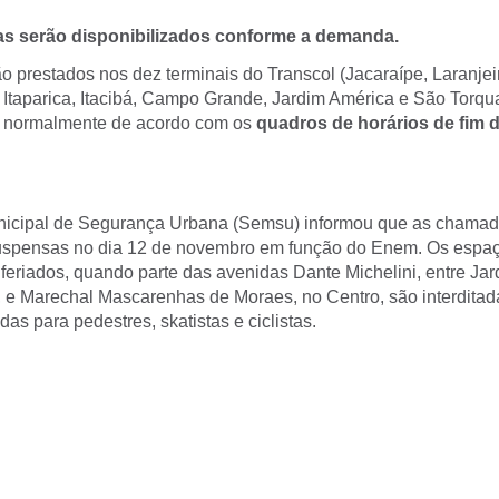
as serão disponibilizados conforme a demanda.
o prestados nos dez terminais do Transcol (Jacaraípe, Laranjei
, Itaparica, Itacibá, Campo Grande, Jardim América e São Torqu
o normalmente de acordo com os
quadros de horários de fim
unicipal de Segurança Urbana (Semsu) informou que as chama
suspensas no dia 12 de novembro em função do Enem. Os espa
feriados, quando parte das avenidas Dante Michelini, entre Ja
 e Marechal Mascarenhas de Moraes, no Centro, são interditad
das para pedestres, skatistas e ciclistas.