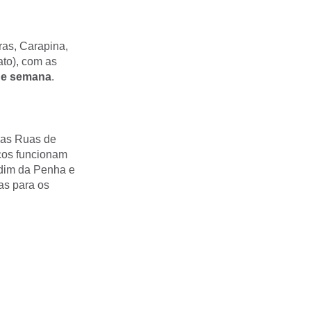
ras, Carapina,
ato), com as
 de semana
.
das Ruas de
ços funcionam
rdim da Penha e
as para os