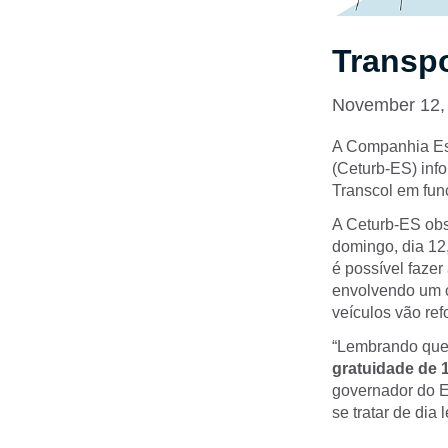
Transpo
November 12,
A Companhia Est
(Ceturb-ES) inf
Transcol em fu
A Ceturb-ES obs
domingo, dia 12,
é possível fazer
envolvendo um c
veículos vão ref
“Lembrando que 
gratuidade de
governador do E
se tratar de dia l