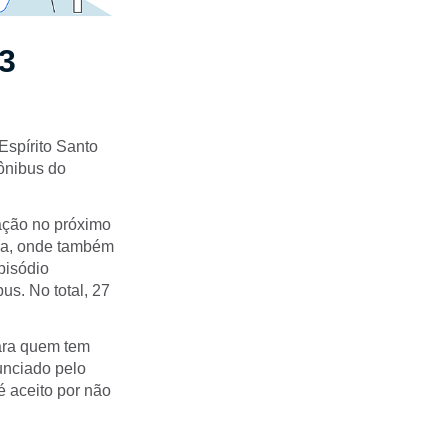
3
Espírito Santo
ônibus do
ação no próximo
ria, onde também
pisódio
s. No total, 27
ara quem tem
unciado pelo
 aceito por não