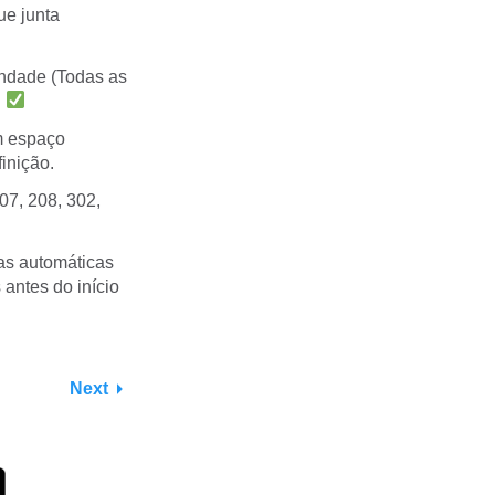
ue junta
indade (Todas as
.
 espaço
inição.
07, 208, 302,
as automáticas
 antes do início
Next