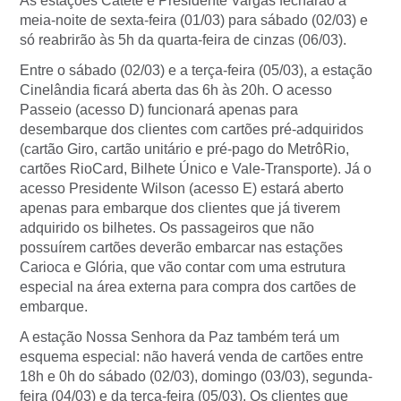
As estações Catete e Presidente Vargas fecharão à
meia-noite de sexta-feira (01/03) para sábado (02/03) e
só reabrirão às 5h da quarta-feira de cinzas (06/03).
Entre o sábado (02/03) e a terça-feira (05/03), a estação
Cinelândia ficará aberta das 6h às 20h. O acesso
Passeio (acesso D) funcionará apenas para
desembarque dos clientes com cartões pré-adquiridos
(cartão Giro, cartão unitário e pré-pago do MetrôRio,
cartões RioCard, Bilhete Único e Vale-Transporte). Já o
acesso Presidente Wilson (acesso E) estará aberto
apenas para embarque dos clientes que já tiverem
adquirido os bilhetes. Os passageiros que não
possuírem cartões deverão embarcar nas estações
Carioca e Glória, que vão contar com uma estrutura
especial na área externa para compra dos cartões de
embarque.
A estação Nossa Senhora da Paz também terá um
esquema especial: não haverá venda de cartões entre
18h e 0h do sábado (02/03), domingo (03/03), segunda-
feira (04/03) e da terça-feira (05/03). Os clientes que