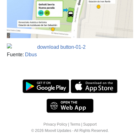
Fuente:
Dbus
Privacy Policy
|
Terms
|
Support
© 2026 Moovit Updates - All Rights Reserved.