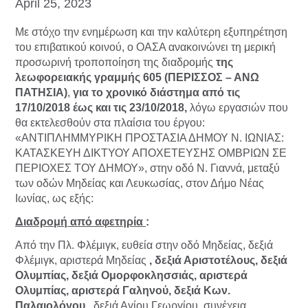
April 25, 2023
Με στόχο την ενημέρωση και την καλύτερη εξυπηρέτηση
του επιβατικού κοινού, ο ΟΑΣΑ ανακοινώνει τη μερική
προσωρινή τροποποίηση της διαδρομής
της
λεωφορειακής γραμμής 605 (ΠΕΡΙΣΣΟΣ – ΑΝΩ
ΠΑΤΗΣΙΑ)
,
για το χρονικό διάστημα από τις
17/10/2018 έως και τις 23/10/2018,
λόγω εργασιών που
θα εκτελεσθούν στα πλαίσια του έργου:
«ΑΝΤΙΠΛΗΜΜΥΡΙΚΗ ΠΡΟΣΤΑΣΙΑ ΔΗΜΟΥ Ν. ΙΩΝΙΑΣ:
ΚΑΤΑΣΚΕΥΗ ΔΙΚΤΥΟΥ ΑΠΟΧΕΤΕΥΣΗΣ ΟΜΒΡΙΩΝ ΣΕ
ΠΕΡΙΟΧΕΣ ΤΟΥ ΔΗΜΟΥ», στην οδό Ν. Γιαννά, μεταξύ
των οδών Μηδείας και Λευκωσίας, στον Δήμο Νέας
Ιωνίας, ως εξής:
Διαδρομή από αφετηρία
:
Από την Πλ. Φλέμιγκ, ευθεία στην οδό Μηδείας, δεξιά
Φλέμιγκ, αριστερά Μηδείας
, δεξιά Αριστοτέλους, δεξιά
Ολυμπίας, δεξιά Ομορφοκλησσιάς, αριστερά
Ολυμπίας, αριστερά Γαληνού, δεξιά Κων.
Παλαιολόγου
, δεξιά Αγίου Γεωργίου, συνέχεια