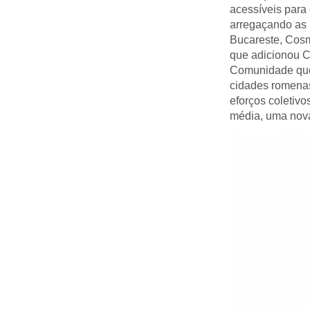
acessíveis para
arregaçando as 
Bucareste, Cosm
que adicionou C
Comunidade que
cidades romenas
eforços coleti
média, uma nova