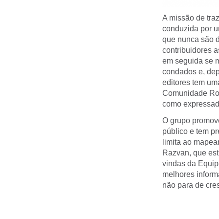
A missão de traz
conduzida por u
que nunca são d
contribuidores 
em seguida se m
condados e, dep
editores tem uma
Comunidade Rome
como expressado
O grupo promove
público e tem p
limita ao mapeam
Razvan, que est
vindas da Equip
melhores inform
não para de cre