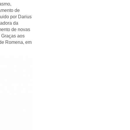
iasmo,
amento de
uido por Darius
xadora da
mento de novas
. Graças aos
dade Romena, em