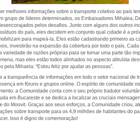
er melhores informações sobre o transporte coletivo ao país te
m grupo de líderes determinados, os Embaixadores Mihalea, D
esencorajados pelos desafios. Junto com alguns dos outros inc
assíduos do país, eles decidem em conjunto qual cidade é a pró
obilizam para mapeá-la. Eles estão cadastrando primeiro as ca
ois, investirão na expansão da cobertura por todo o país. Cad
 variedade de razões próprias para se tornar uma parte tão im
na, mas eles estão todos alinhados no aspecto altruísta des
 pela Mihaela: “Estou feliz por ajudar as pessoas”.
 a transparência de informações em todo o setor nacional de t
resença em fóruns e grupos online. O espírito de comunidade no
ento: a Comunidade conta com o seu próprio tradutor voluntário
uda em Bucareste e se dedica a localizar as cruciais mensagen
e do Moovit. Graças aos seus esforços, a Comunidade criou, at
ações sobre transporte para os 4,9 milhões de habitantes do pa
scer. Isso é digno de comemoração!