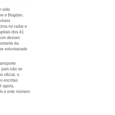
m sido
ee e Bogdan,
ríveis
xima no radar e
pitais dos 41
a um desses
portante da
se voluntariado
ransporte
 país não se
 oficial, o
s escritas
é agora,
ís e este número