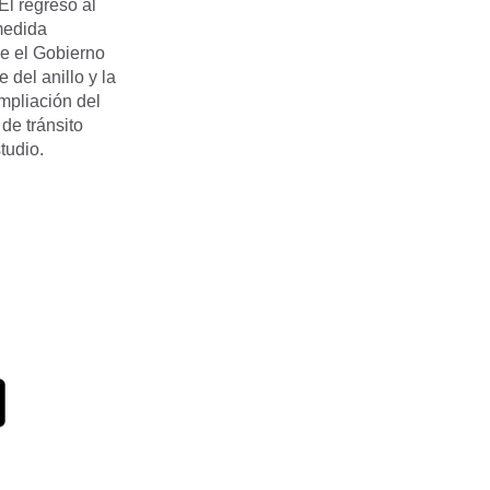
El regreso al
medida
e el Gobierno
 del anillo y la
mpliación del
de tránsito
tudio.