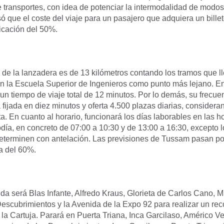
 transportes, con idea de potenciar la intermodalidad de modos
só que el coste del viaje para un pasajero que adquiera un bille
icación del 50%.
al de la lanzadera es de 13 kilómetros contando los tramos que ll
on la Escuela Superior de Ingenieros como punto más lejano. En
un tiempo de viaje total de 12 minutos. Por lo demás, su frecu
 fijada en diez minutos y oferta 4.500 plazas diarias, considera
ta. En cuanto al horario, funcionará los días laborables en las 
ía, en concreto de 07:00 a 10:30 y de 13:00 a 16:30, excepto l
eterminen con antelación. Las previsiones de Tussam pasan po
a del 60%.
ida será Blas Infante, Alfredo Kraus, Glorieta de Carlos Cano, 
Descubrimientos y la Avenida de la Expo 92 para realizar un reco
de la Cartuja. Parará en Puerta Triana, Inca Garcilaso, Américo 