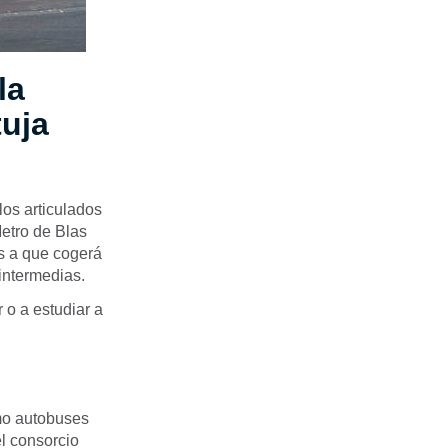
la
tuja
los articulados
etro de Blas
as a que cogerá
 intermedias.
 o a estudiar a
omo autobuses
el consorcio