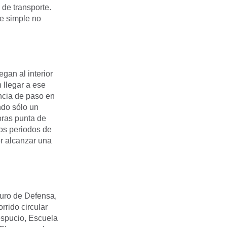
 de transporte.
te simple no
egan al interior
 llegar a ese
encia de paso en
ndo sólo un
horas punta de
os periodos de
r alcanzar una
Muro de Defensa,
rrido circular
Vespucio, Escuela