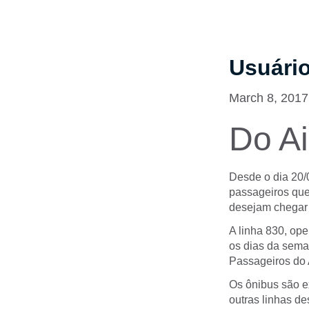
Usuári
March 8, 2017
Do Ai
Desde o dia 20/
passageiros que
desejam chegar 
A linha 830, ope
os dias da seman
Passageiros do 
Os ônibus são e
outras linhas de