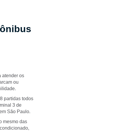
 ônibus
a atender os
barcam ou
ilidade.
8 partidas todos
rminal 3 de
 em São Paulo.
, o mesmo das
r condicionado,