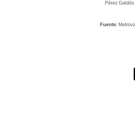
Pérez Galdós y
Fuente
: Metrov