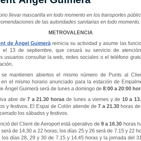
orio llevar mascarilla en todo momento en los transportes públi
comendaciones de las autoridades sanitarias en todo momento
METROVALENCIA
ient de Àngel Guimerà
reinicia su actividad y asume las funci
el 13 de septiembre, que cesará su servicio de atención
 usuarios consultar la web, redes sociales o el teléfono gratu
ación.
 se mantienen abiertos el mismo número de Punts al Clie
 en el mismo horario anunciado para la estación de Empalme
 de Àngel Guimerà será de lunes a domingo de
8:00 a 20:00 hor
tiva abre de
7 a 21.30 horas
de lunes a viernes y de
10 a 13
os y festivos. El Espai de Colón atiende de
7 a 21.30
horas de 
errado los sábados y festivos.
nció del Client de Aeroport está operativo de
9 a 16.30
horas ha
o será de 14.30 a 22 horas; los días 25 y 26 será de 7.15 y 22 ho
 los días 28, 29 y 30 de 7.15 y 14.45 horas y la jornada del 