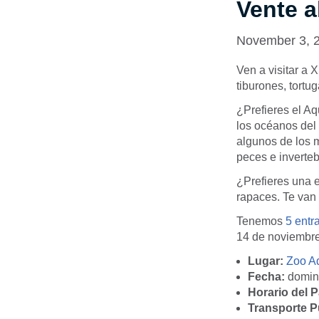
Vente a
November 3, 
Ven a visitar a 
tiburones, tort
¿Prefieres el A
los océanos del
algunos de los m
peces e inverteb
¿Prefieres una e
rapaces. Te van 
Tenemos
5 entr
14 de noviembr
Lugar:
Zoo A
Fecha:
domin
Horario del 
Transporte P