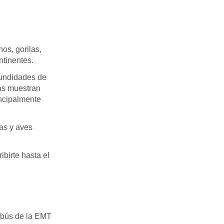
os, gorilas,
ntinentes.
fundidades de
as muestran
incipalmente
as y aves
birte hasta el
bús de la EMT