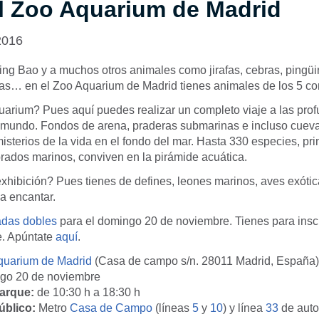
l Zoo Aquarium de Madrid
2016
Xing Bao y a muchos otros animales como jirafas, cebras, pingüin
ugas… en el Zoo Aquarium de Madrid tienes animales de los 5 co
quarium? Pues aquí puedes realizar un completo viaje a las pro
 mundo. Fondos de arena, praderas submarinas e incluso cuev
isterios de la vida en el fondo del mar. Hasta 330 especies, pr
rados marinos, conviven en la pirámide acuática.
xhibición? Pues tienes de defines, leones marinos, aves exótic
a encantar.
adas dobles
para el domingo 20 de noviembre. Tienes para inscri
e. Apúntate
aquí
.
quarium de Madrid
(Casa de campo s/n. 28011 Madrid, España)
go 20 de noviembre
Parque:
de 10:30 h a 18:30 h
úblico:
Metro
Casa de Campo
(líneas
5
y
10
) y línea
33
de auto