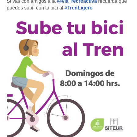
Si vas con amigos a la
@
via_recreactiva
recuerda que
puedes subir con tu bici al
#
TrenLigero