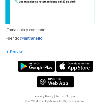
¡Toma nota y comparte!
Fuente:
@
imtransito
Previo
Privacy Policy
|
Terms
|
Support
© 2026 Moovit Updates - All Rights Reserved.