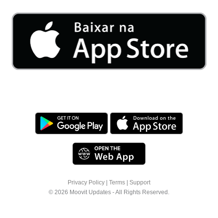
Privacy Policy
|
Terms
|
Support
© 2026 Moovit Updates - All Rights Reserved.