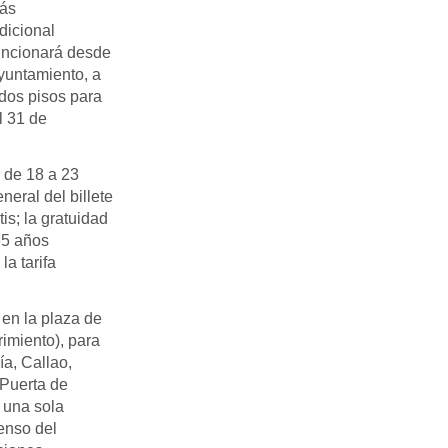
más
dicional
funcionará desde
Ayuntamiento, a
dos pisos para
l 31 de
s de 18 a 23
eral del billete
is; la gratuidad
65 años
la tarifa
 en la plaza de
rimiento), para
ía, Callao,
 Puerta de
e una sola
enso del