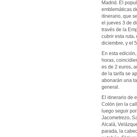
Madrid. El popul
emblemáticas de 
itinerario, que 
el jueves 3 de d
través de la Em
cubrir esta ruta
diciembre, y el 
En esta edición,
horas, coincidie
es de 2 euros, a
de la tarifa se 
abonarán una tar
general.
El itinerario de
Colón (en la cal
luego seguir por
Jacometrezo, Sa
Alcalá, Velázque
parada, la cabe