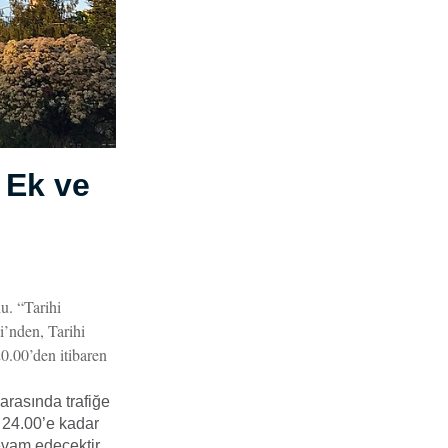
 Ek ve
u. “Tarihi
’nden, Tarihi
0.00’den itibaren
rasında trafiğe
t 24.00’e kadar
evam edecektir.