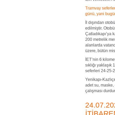
Tramvay seferle
günü, yani bugün
İl dışından otobü
edilmiştir. Otobü
Çatladıkapı’ya 
200 metrelik mes
alanlarda vatand
üzere, bütün mis
İET’nin 6 kilome
sıklığı yaklaşık
seferleri 24-25-
Yenikapı-Kazlıç
adet su, maske, 
çalışması durdu
24.07.2
İTİBARE