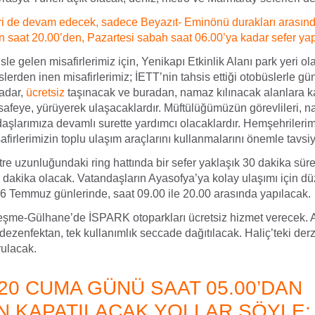
ri de devam edecek, sadece Beyazıt- Eminönü durakları arası
 saat 20.00’den, Pazartesi sabah saat 06.00’ya kadar sefer yap
sle gelen misafirlerimiz için, Yenikapı Etkinlik Alanı park yeri ol
slerden inen misafirlerimiz; İETT’nin tahsis ettiği otobüslerle gü
kadar,
ücretsiz
taşınacak ve buradan, namaz kılınacak alanlara ka
afeye, yürüyerek ulaşacaklardır. Müftülüğümüzün görevlileri, n
aşlarımıza devamlı surette yardımcı olacaklardır. Hemşehrileri
afirlerimizin toplu ulaşım araçlarını kullanmalarını önemle tavsi
tre uzunluğundaki ring hattında bir sefer yaklaşık 30 dakika sür
 1 dakika olacak. Vatandaşların Ayasofya’ya kolay ulaşımı için d
26 Temmuz günlerinde, saat 09.00 ile 20.00 arasında yapılacak.
eşme-Gülhane’de İSPARK otoparkları ücretsiz hizmet verecek. A
dezenfektan, tek kullanımlık seccade dağıtılacak. Haliç’teki der
rulacak.
020 CUMA GÜNÜ SAAT 05.00’DAN
N KAPATILACAK YOLLAR ŞÖYLE: