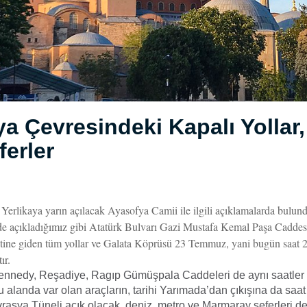
a Çevresindeki Kapalı Yollar,
ferler
i Yerlikaya yarın açılacak Ayasofya Camii ile ilgili açıklamalarda bulund
e açıkladığımız gibi Atatürk Bulvarı Gazi Mustafa Kemal Paşa Caddesi
tine giden tüm yollar ve Galata Köprüsü 23 Temmuz, yani bugün saat 2
ır.
nedy, Reşadiye, Ragıp Gümüşpala Caddeleri de aynı saatler a
u alanda var olan araçların, tarihi Yarımada’dan çıkışına da saa
Avrasya Tüneli açık olacak, deniz, metro ve Marmaray seferleri d