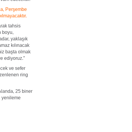
nda, Perşembe
ılmayacaktır.
arak tahsis
n boyu,
dar, yaklaşık
amaz kılınacak
miz başta olmak
ye ediyoruz.”
ecek ve sefer
üzenlenen ring
landa, 25 biner
z yenileme