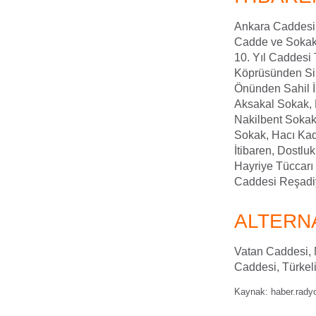
Ankara Caddesi,
Cadde ve Sokak
10. Yıl Caddesi
Köprüsünden Sir
Önünden Sahil İ
Aksakal Sokak,
Nakilbent Sokak
Sokak, Hacı Kad
İtibaren, Dostlu
Hayriye Tüccar
Caddesi Reşadiy
ALTERNA
Vatan Caddesi, M
Caddesi, Türkel
Kaynak: haber.radyo