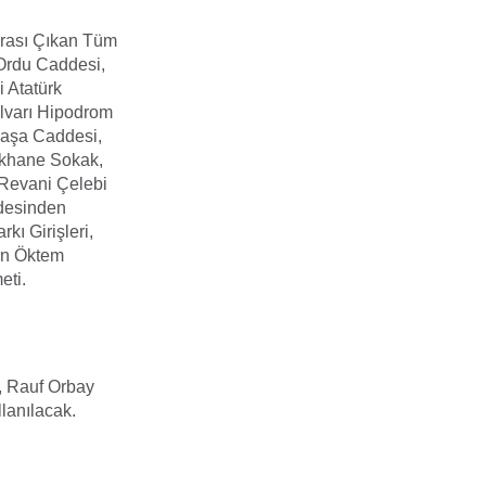
Arası Çıkan Tüm
Ordu Caddesi,
 Atatürk
lvarı Hipodrom
paşa Caddesi,
ukhane Sokak,
 Revani Çelebi
ddesinden
kı Girişleri,
an Öktem
eti.
y, Rauf Orbay
lanılacak.