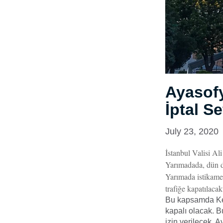
Ayasofy
İptal Se
July 23, 2020
İstanbul Valisi Al
Yarımadada, dün d
Yarımada istikame
trafiğe kapatılacakt
Bu kapsamda Ken
kapalı olacak. B
izin verilecek. 