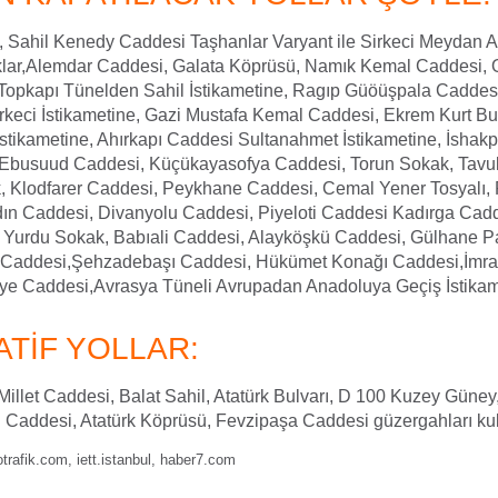
 Sahil Kenedy Caddesi Taşhanlar Varyant ile Sirkeci Meydan 
lar,Alemdar Caddesi, Galata Köprüsü, Namık Kemal Caddesi, 
 Topkapı Tünelden Sahil İstikametine, Ragıp Güöüşpala Caddesi
keci İstikametine, Gazi Mustafa Kemal Caddesi, Ekrem Kurt Bu
stikametine, Ahırkapı Caddesi Sultanahmet İstikametine, İshak
 Ebusuud Caddesi, Küçükayasofya Caddesi, Torun Sokak, Tav
, Klodfarer Caddesi, Peykhane Caddesi, Cemal Yener Tosyalı,
ın Caddesi, Divanyolu Caddesi, Piyeloti Caddesi Kadırga Ca
k Yurdu Sokak, Babıali Caddesi, Alayköşkü Caddesi, Gülhane Par
ı Caddesi,Şehzadebaşı Caddesi, Hükümet Konağı Caddesi,İmr
e Caddesi,Avrasya Tüneli Avrupadan Anadoluya Geçiş İstikam
TİF YOLLAR:
illet Caddesi, Balat Sahil, Atatürk Bulvarı, D 100 Kuzey Güne
i Caddesi, Atatürk Köprüsü, Fevzipaşa Caddesi güzergahları kul
trafik.com, iett.istanbul, haber7.com