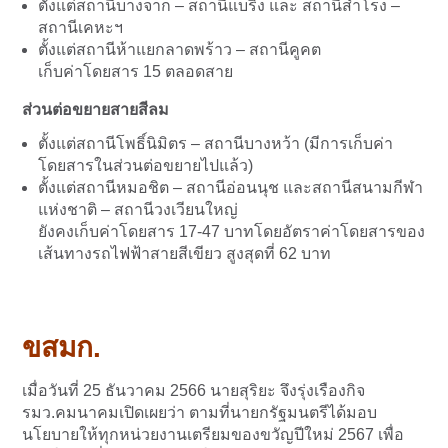
ตั้งแต่สถานีบางจาก – สถานีแบริ่ง และ สถานีสำโรง –
สถานีเคหะฯ
ตั้งแต่สถานีห้าแยกลาดพร้าว – สถานีคูคต
เก็บค่าโดยสาร 15 ตลอดสาย
ส่วนต่อขยายสายสีลม
ตั้งแต่สถานีโพธิ์นิมิตร – สถานีบางหว้า (มีการเก็บค่า
โดยสารในส่วนต่อขยายไปแล้ว)
ตั้งแต่สถานีหมอชิต – สถานีอ่อนนุช และสถานีสนามกีฬา
แห่งชาติ – สถานีวงเวียนใหญ่
ยังคงเก็บค่าโดยสาร 17-47 บาทโดยอัตราค่าโดยสารของ
เส้นทางรถไฟฟ้าสายสีเขียว สูงสุดที่ 62 บาท
ขสมก.
เมื่อวันที่ 25 ธันวาคม 2566 นายสุริยะ จึงรุ่งเรืองกิจ
รมว.คมนาคมเปิดเผยว่า ตามที่นายกรัฐมนตรีได้มอบ
นโยบายให้ทุกหน่วยงานเตรียมของขวัญปีใหม่ 2567 เพื่อ