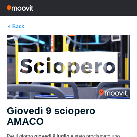
Back
Giovedì 9 sciopero
AMACO
Per il giorno
giovedì 9 luglio
è stato proclamato uno