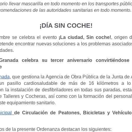
orio llevar mascarilla en todo momento en los transportes públi
comendaciones de las autoridades sanitarias en todo momento
¡DÍA SIN COCHE!
embre se celebra el evento
¡La ciudad, Sin coche!
, origen d
etende encontrar nuevas soluciones a los problemas asociado
udades.
ranada celebra su tercer aniversario convirtiéndose
e
anada
, que gestiona la Agencia de Obra Pública de la Junta de 
un pasillo cardiosaludable de más de 16 kilómetros a lo
n la instalación de desfibriladores en todas sus paradas, esta
de Talleres y Cocheras, así como con la formación del persona
ste equipamiento sanitario.
cipal
de Circulación de Peatones, Bicicletas y Vehícul
vos de la presente Ordenanza destacan los siguientes: