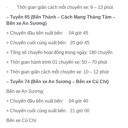
· Thời gian giãn cách mỗi chuyến xe: 9 – 13 phút
– Tuyến 65 (Bến Thành – Cách Mạng Tháng Tám –
Bến xe An Sương)
+ Chuyến đầu tiên xuất bến: 04 giờ 45
+ Chuyến cuối cùng xuất bến: 20 giờ 45
+ Tổng số chuyến hoạt động trong ngày: 180 chuyến
+ Thời gian hành trình 01 chuyến xe: 50 – 70 phút
+ Thời gian giãn cách mỗi chuyến xe: 10 – 12 phút
– Tuyến 74 (Bến xe An Sương – Bến xe Củ Chi)
Bến xe An Sương:
+ Chuyến đầu tiên xuất bến: 04 giờ 40
+ Chuyến cuối cùng xuất bến: 21 giờ 00
Bến xe Củ Chi: