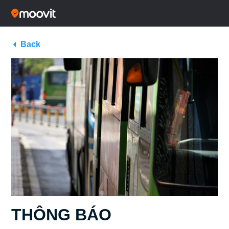
Back
THÔNG BÁO