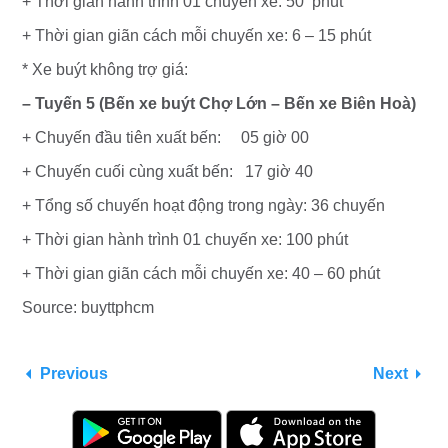
+ Thời gian hành trình 01 chuyến xe: 50 phút
+ Thời gian giãn cách mỗi chuyến xe: 6 – 15 phút
* Xe buýt không trợ giá:
– Tuyến 5 (Bến xe buýt Chợ Lớn – Bến xe Biên Hoà)
+ Chuyến đầu tiên xuất bến: 05 giờ 00
+ Chuyến cuối cùng xuất bến: 17 giờ 40
+ Tổng số chuyến hoạt động trong ngày: 36 chuyến
+ Thời gian hành trình 01 chuyến xe: 100 phút
+ Thời gian giãn cách mỗi chuyến xe: 40 – 60 phút
Source: buyttphcm
Previous
Next