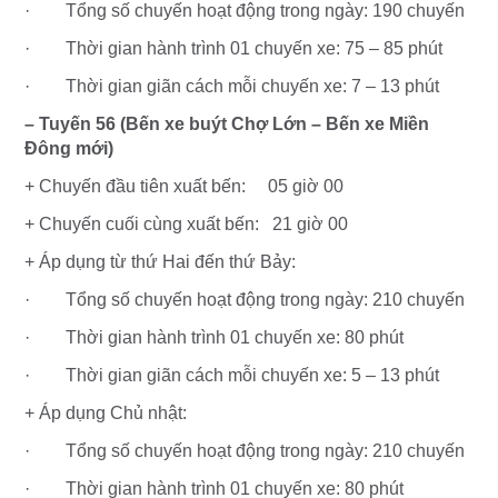
· Tổng số chuyến hoạt động trong ngày: 190 chuyến
· Thời gian hành trình 01 chuyến xe: 75 – 85 phút
· Thời gian giãn cách mỗi chuyến xe: 7 – 13 phút
– Tuyến 56 (Bến xe buýt Chợ Lớn – Bến xe Miền
Đông mới)
+ Chuyến đầu tiên xuất bến: 05 giờ 00
+ Chuyến cuối cùng xuất bến: 21 giờ 00
+ Áp dụng từ thứ Hai đến thứ Bảy:
· Tổng số chuyến hoạt động trong ngày: 210 chuyến
· Thời gian hành trình 01 chuyến xe: 80 phút
· Thời gian giãn cách mỗi chuyến xe: 5 – 13 phút
+ Áp dụng Chủ nhật:
· Tổng số chuyến hoạt động trong ngày: 210 chuyến
· Thời gian hành trình 01 chuyến xe: 80 phút