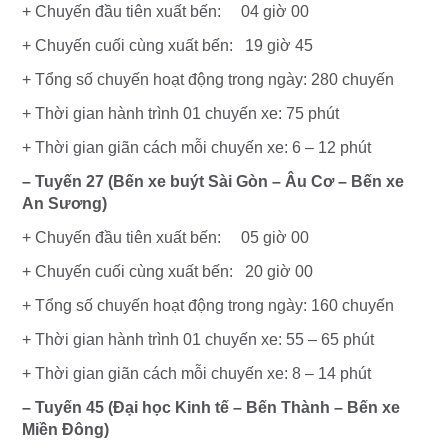
+ Chuyến đầu tiên xuất bến: 04 giờ 00
+ Chuyến cuối cùng xuất bến: 19 giờ 45
+ Tổng số chuyến hoạt động trong ngày: 280 chuyến
+ Thời gian hành trình 01 chuyến xe: 75 phút
+ Thời gian giãn cách mỗi chuyến xe: 6 – 12 phút
– Tuyến 27 (Bến xe buýt Sài Gòn – Âu Cơ – Bến xe
An Sương)
+ Chuyến đầu tiên xuất bến: 05 giờ 00
+ Chuyến cuối cùng xuất bến: 20 giờ 00
+ Tổng số chuyến hoạt động trong ngày: 160 chuyến
+ Thời gian hành trình 01 chuyến xe: 55 – 65 phút
+ Thời gian giãn cách mỗi chuyến xe: 8 – 14 phút
– Tuyến 45 (Đại học Kinh tế – Bến Thành – Bến xe
Miền Đông)