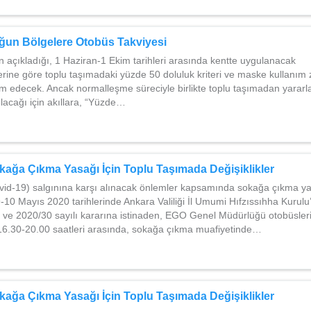
ğun Bölgelere Otobüs Takviyesi
nin açıkladığı, 1 Haziran-1 Ekim tarihleri arasında kentte uygulanacak
rlerine göre toplu taşımadaki yüzde 50 doluluk kriteri ve maske kullanım
m edecek. Ancak normalleşme süreciyle birlikte toplu taşımadan yararl
olacağı için akıllara, “Yüzde…
ağa Çıkma Yasağı İçin Toplu Taşımada Değişiklikler
vid-19) salgınına karşı alınacak önlemler kapsamında sokağa çıkma y
10 Mayıs 2020 tarihlerinde Ankara Valiliği İl Umumi Hıfzıssıhha Kurul
h ve 2020/30 sayılı kararına istinaden, EGO Genel Müdürlüğü otobüsler
 16.30-20.00 saatleri arasında, sokağa çıkma muafiyetinde…
ağa Çıkma Yasağı İçin Toplu Taşımada Değişiklikler