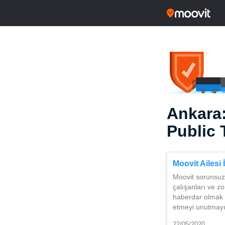
Ankara
Public 
Moovit Ailesi 
Moovit sorunsuz 
çalışanları ve z
haberdar olmak i
etmeyi unutmayın
22/05/2020