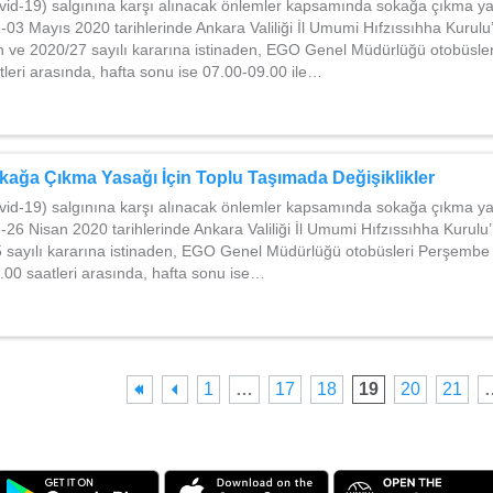
vid-19) salgınına karşı alınacak önlemler kapsamında sokağa çıkma y
03 Mayıs 2020 tarihlerinde Ankara Valiliği İl Umumi Hıfzıssıhha Kurulu
h ve 2020/27 sayılı kararına istinaden, EGO Genel Müdürlüğü otobüsl
leri arasında, hafta sonu ise 07.00-09.00 ile…
ağa Çıkma Yasağı İçin Toplu Taşımada Değişiklikler
vid-19) salgınına karşı alınacak önlemler kapsamında sokağa çıkma y
26 Nisan 2020 tarihlerinde Ankara Valiliği İl Umumi Hıfzıssıhha Kurul
5 sayılı kararına istinaden, EGO Genel Müdürlüğü otobüsleri Perşemb
.00 saatleri arasında, hafta sonu ise…
1
…
17
18
19
20
21