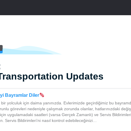
:
Transportation Updates
İyi Bayramlar Diler
bir yolculuk için daima yanınızda. Evlerimizde geçirdiğimiz bu bayramd
orunlu görevleri nedeniyle çalışmak zorunda olanlar, hatlarınızdaki değiş
çin uygulamadaki saatleri (varsa Gerçek Zamanlı) ve Servis Bildirimleri’
. Servis Bildirimleri’ni nasıl kontrol edebileceğinizi…