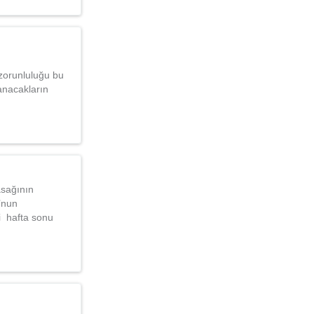
 zorunluluğu bu
anacakların
asağının
u’nun
i hafta sonu