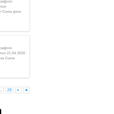
asağının
’nun
eri Cuma günü
asağının
u’nun 21.04.2020
e ve Cuma
…
28