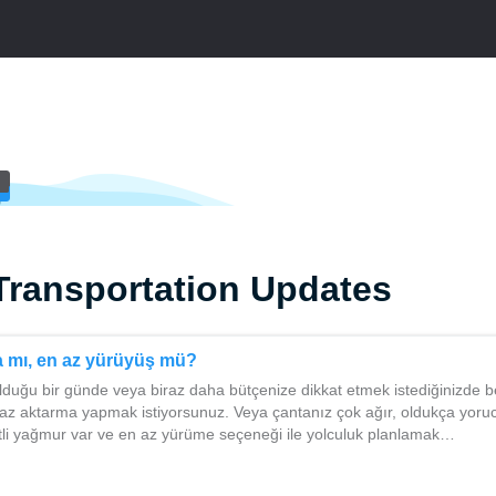
Transportation Updates
a mı, en az yürüyüş mü?
duğu bir günde veya biraz daha bütçenize dikkat etmek istediğinizde be
az aktarma yapmak istiyorsunuz. Veya çantanız çok ağır, oldukça yoruc
etli yağmur var ve en az yürüme seçeneği ile yolculuk planlamak…