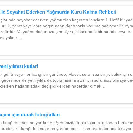
 ile Seyahat Ederken Yağmurda Kuru Kalma Rehberi
çlarında seyahat ederken yağmurdan kaçınma ipuçları: 1. Hafif bir yağ
rluk, şemsiyeye göre yağmurdan daha fazla koruma sağlayabilir. Ayrı
 özgürdür. Ve yağmurluğunuzu şemsiye gibi kalabalık bir otobüs veya tr
ek yoktur….
eni yılınızı kutlar!
ilk günü veya her hangi bir gününde, Moovit sorunsuz bir yolculuk için 
şı gecesinde de yeni yılda da toplu taşıma sizin için sorunsuz olmaya d
derken hatlarınızdaki değişikliklerden haberdar olmak…
aşım için durak fotoğrafları
ı durağı bulmasına yardım et! Şehrinizde toplu taşıma kullanan herkes
, aradıkları durağı bulmalarına yardım edin – kamera butonuna tıklayar