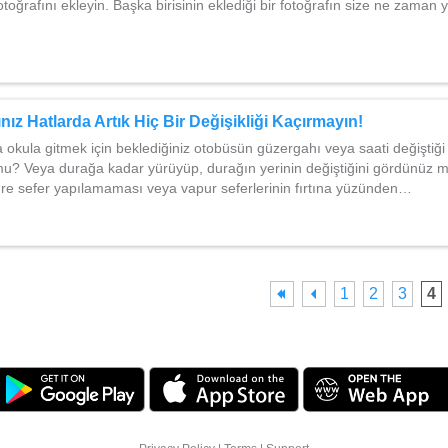
otoğrafını ekleyin. Başka birisinin eklediği bir fotoğrafın size ne zaman 
nız Hatlarda Artık Hiç Bir Değişikliği Kaçırmayın!
 okula gitmek için beklediğiniz otobüsün güzergahı veya saati değiştiği 
 mu? Veya durağa kadar yürüyüp, durağın yerinin değiştiğini gördünüz
süre sefer yapılamaması veya vapur seferlerinin fırtına yüzünden…
1
2
3
4