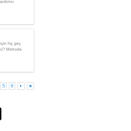
yardımcı
için hiç geç
 mü? Metroda
5
6