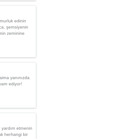
murluk edinin
ca, şemsiyenin
enin zeminine
daima yanınızda.
evam ediyor!
e yardım etmenin
ak herhangi bir