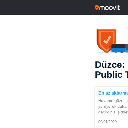
Düzce:
Public 
En az aktarm
Havanın güzel ol
yürüyerek daha 
geçirdiniz, şidd
09/01/2020