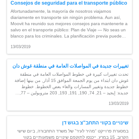
Consejos de seguridad para el transporte público
Afortunadamente, la mayoría de nosotros viajamos
diariamente en transporte sin ningún problema. Aun así,
Moovit ha reunido sus mejores consejos para mantenerte a
salvo en el transporte público: Plan de Viaje — No seas un
blanco para los criminales. La planificación previa puede…
13/03/2019
تغييرات جديدة في المواصلات العامة في منطقة غوش دان
تحدث تغييرات كبيرة في خطوط المواصلات العامة في منطقة
غوش دان ابتداء من يوم الجمعة الموافق 15 آذار, من بينها إضافة
خطوط جديدة وتغيير المسارات والغاء بعض الخطوط. خطوط
جديدة: إيجيد – 21, 74, 190, 191, 193, 203 متروبولين – 77,…
13/03/2019
שינויים בקווי התחב"צ בגוש דן
במסגרת פרוייקט “מהיר לעיר” של משרד התחבורה, ביום שישי
הקרוב, 15 במרץ, ייכנסו לתוקפם שינויים משמעותיים בקווי