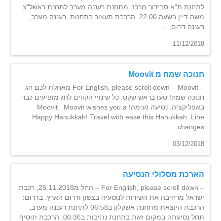
לתחנת ת”א סבידור מרכז. מתחנת רעננה מערב לתחנת ראשל”צ
משה דיין בשעה 22:00. הרכבת תעצור בתחנות: רעננה מערב,
רעננה דרום,…
11/12/2018
חנוכה שמח מ Moovit
– For English, please scroll down – Moovit מאחלת לכם חג
חנוכה שמח! סעו בראש שקט. ‎כל שינויי הקווים‎ לחג‎ מופיעים כבר
באפליקציה. נסיעה נעימה! Moovit Moovit wishes you a
Happy Hanukkah! Travel with ease this Hanukkah. Line
changes…
03/12/2018
הארכת מסלולי הנסיעה
– For English, please scroll down – החל מ25.11.2018, רכבת
ישראל מרחיבה את השירות לנוסעיה בצפון ודרום הארץ. בדרום:
הרכבת היוצאת מתחנת אשקלון ב06:58 לתחנת רעננה מערב,
תחל נסיעתה במקום זאת בתחנת נתיבות ב06:36. הרכבת תוסיף