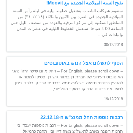
نفتح السنة الميلادية الجديدة مع Moovit!
ستقوم شركات الباصات بتشغيل خطوط ليلية في ليلة رأس السنة
الميلادية الجديدة في الفترة بين الاثنين والثلاثاء (٣١.١٢.١٨) من
المناطق السكنية إلى مراكز الترفيه والعودة من منتصف الليل حتى
الساعة 4:00 صباحا. ستعمل الخطوط الليلية في عشرات المدن
والبلدات في…
30/12/2018
הסוף לתשלום אצל הנהג באוטובוסים
– For English, please scroll down – החל מיום שישי הזה! נהגי
האוטובוס העירוני של חברת דן באזור גוש דן יפסיקו למכור או
להטעין כרטיסי נסיעה. יש להשתמש בכרטיס הרב קו בלבד. ניתן
לטעון את כרטיס הרב קו במוקד הטלפוני,…
19/12/2018
רכבות נוספות החל ממוצ"ש ה-22.12.18
– For English, please scroll down – רכבות נוספות יעבדו בין
תחנות רעננה מערב לראשל”צ משה דיין ובין תחנת כרמיאל