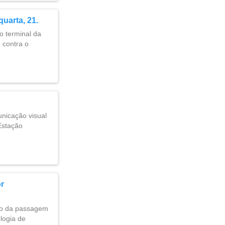
uarta, 21.
o terminal da
 contra o
unicação visual
Estação
r
nto da passagem
logia de