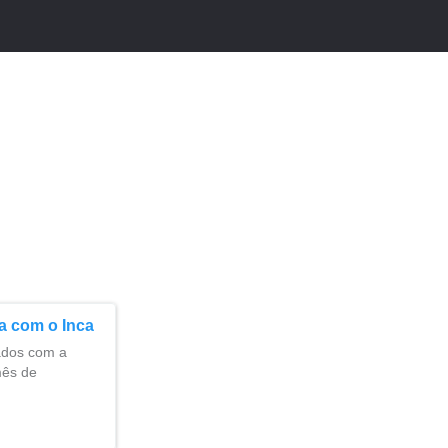
a com o Inca
ados com a
mês de