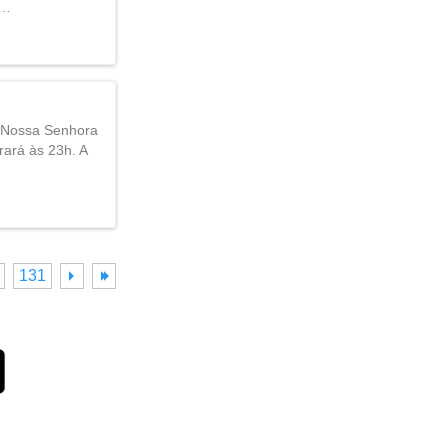
o…
e Nossa Senhora
rará às 23h. A
131