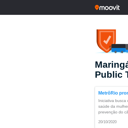
Maring
Public 
MetrôRio pro
Iniciativa busc
saúde da mulhe
prevenção do c
20/10/2020