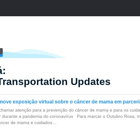
á:
Transportation Updates
move exposição virtual sobre o câncer de mama em parceri
a chamar atenção para a prevenção do câncer de mama e para os cuid
r durante a pandemia do coronavírus Para marcar o Outubro Rosa, 
âncer de mama e cuidados…