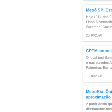
Metrô SP: Est
Hoje (21), das 9
Linha 3-Vermelh
Sarampo, Caxum
20/10/2020
CPTM anuncia
O local terá il
e nas paredes ​A
Palmeiras-Barra
16/10/2020
MetrôRio: Ôni
aproximação
A partir desta q
diretamente nos