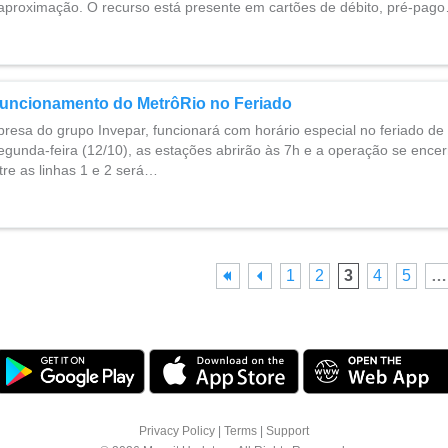
proximação. O recurso está presente em cartões de débito, pré-pag
Funcionamento do MetrôRio no Feriado
resa do grupo Invepar, funcionará com horário especial no feriado d
egunda-feira (12/10), as estações abrirão às 7h e a operação se encer
tre as linhas 1 e 2 será…
1
2
3
4
5
…
Privacy Policy
|
Terms
|
Support