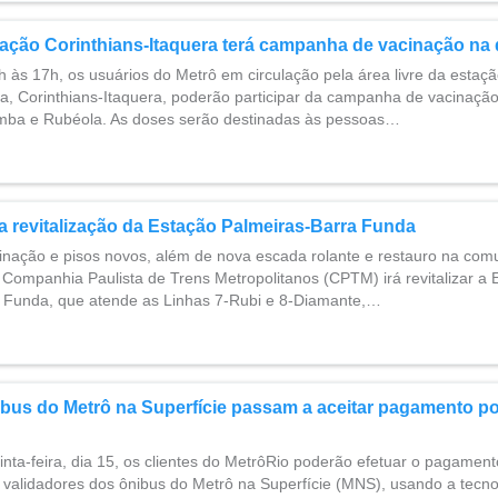
ação Corinthians-Itaquera terá campanha de vacinação na q
h às 17h, os usuários do Metrô em circulação pela área livre da estaçã
a, Corinthians-Itaquera, poderão participar da campanha de vacinação
ba e Rubéola. As doses serão destinadas às pessoas…
 revitalização da Estação Palmeiras-Barra Funda
uminação e pisos novos, além de nova escada rolante e restauro na com
 Companhia Paulista de Trens Metropolitanos (CPTM) irá revitalizar a 
 Funda, que atende as Linhas 7-Rubi e 8-Diamante,…
bus do Metrô na Superfície passam a aceitar pagamento po
uinta-feira, dia 15, os clientes do MetrôRio poderão efetuar o pagame
 validadores dos ônibus do Metrô na Superfície (MNS), usando a tecno