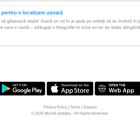
 pentru o localizare ușoară
i să găsească stația! Joacă un rol în ai ajuta pe ceilalți să se învârtă în j
a pe care o caută – adăugați o fotografie în orice ecran de stație ating
Privacy Policy
|
Terms
|
Support
© 2026 Moovit Updates - All Rights Reserved.