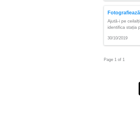
Fotografiează
Ajută-i pe ceilalț
identifica stați
30/10/2019
Page 1 of 1