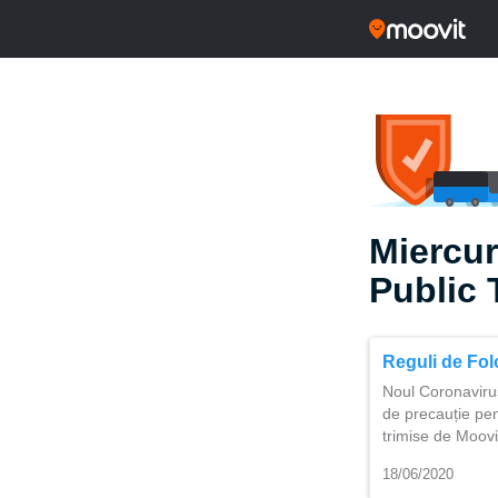
Miercur
Public 
Reguli de Fol
Noul Coronaviru
de precauție pen
trimise de Moovi
18/06/2020