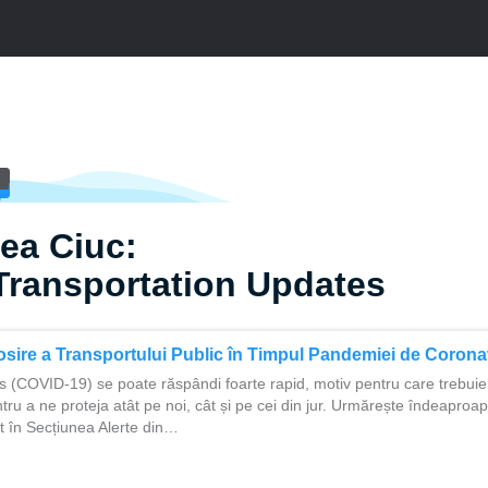
ea Ciuc:
Transportation Updates
osire a Transportului Public în Timpul Pandemiei de Corona
s (COVID-19) se poate răspândi foarte rapid, motiv pentru care trebui
tru a ne proteja atât pe noi, cât și pe cei din jur. Urmărește îndeaproa
t în Secțiunea Alerte din…