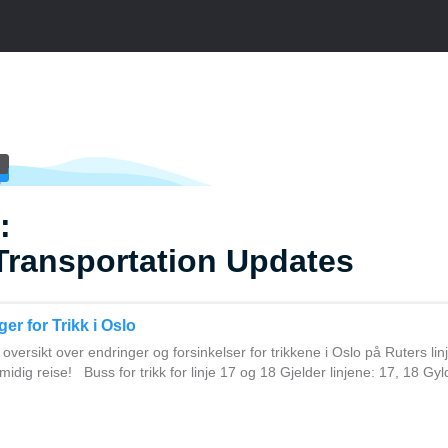
:
Transportation Updates
er for Trikk i Oslo
oversikt over endringer og forsinkelser for trikkene i Oslo på Ruters lin
dig reise! Buss for trikk for linje 17 og 18 Gjelder linjene: 17, 18 Gyld