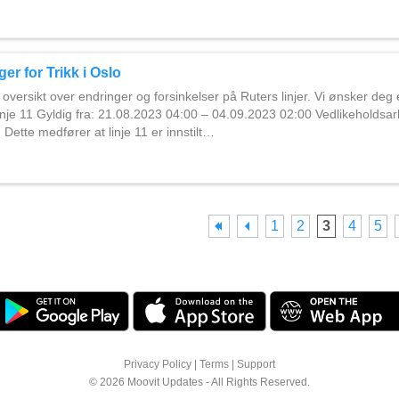
er for Trikk i Oslo
 oversikt over endringer og forsinkelser på Ruters linjer. Vi ønsker deg
nje 11 Gyldig fra: 21.08.2023 04:00 – 04.09.2023 02:00 Vedlikeholdsa
 Dette medfører at linje 11 er innstilt…
1
2
3
4
5
Privacy Policy
|
Terms
|
Support
© 2026 Moovit Updates - All Rights Reserved.