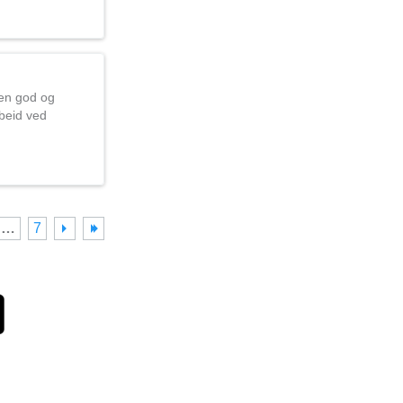
 en god og
rbeid ved
…
7