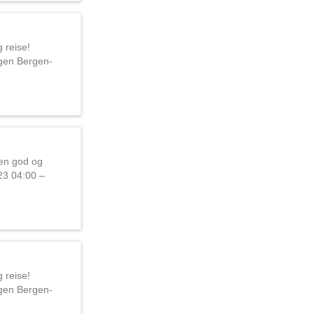
g reise!
gen Bergen-
 en god og
023 04:00 –
g reise!
gen Bergen-