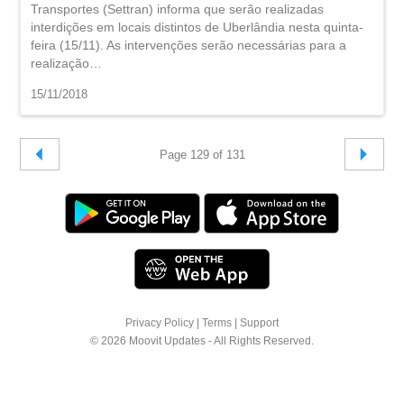
Transportes (Settran) informa que serão realizadas
interdições em locais distintos de Uberlândia nesta quinta-
feira (15/11). As intervenções serão necessárias para a
realização…
15/11/2018
Page 129 of 131
Privacy Policy
|
Terms
|
Support
© 2026 Moovit Updates - All Rights Reserved.