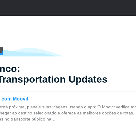
anco:
Transportation Updates
s com Moovit
 está próxima, planeje suas viagens usando o app: O Moovit verifica t
chegar ao destino selecionado e oferece as melhores opções de rotas. 
ões no transporte público na…