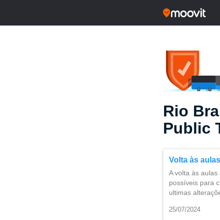
Rio Br
Public 
Volta às aula
A volta às aulas
possíveis para 
ultimas alteraç
25/07/2024