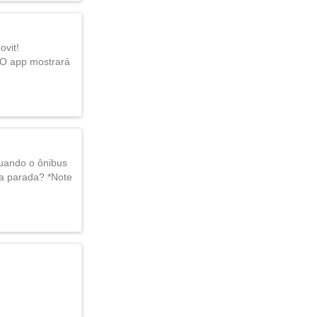
ovit!
. O app mostrará
uando o ônibus
ha parada? *Note