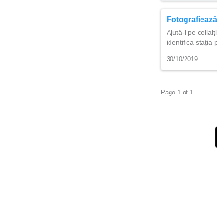
Fotografiează
Ajută-i pe ceilalț
identifica stați
30/10/2019
Page 1 of 1