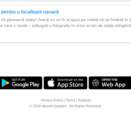
 pentru o localizare ușoară
i să găsească stația! Joacă un rol în ai ajuta pe ceilalți să se învârtă în j
a pe care o caută – adăugați o fotografie în orice ecran de stație ating
Privacy Policy
|
Terms
|
Support
© 2026 Moovit Updates - All Rights Reserved.