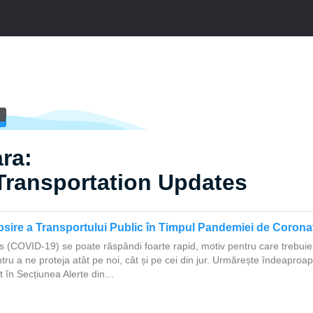
ra:
Transportation Updates
osire a Transportului Public în Timpul Pandemiei de Corona
s (COVID-19) se poate răspândi foarte rapid, motiv pentru care trebui
tru a ne proteja atât pe noi, cât și pe cei din jur. Urmărește îndeaproa
t în Secțiunea Alerte din…