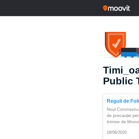
Timi_oa
Public 
Reguli de Fol
Noul Coronaviru
de precauție pen
trimise de Moovi
18/06/2020