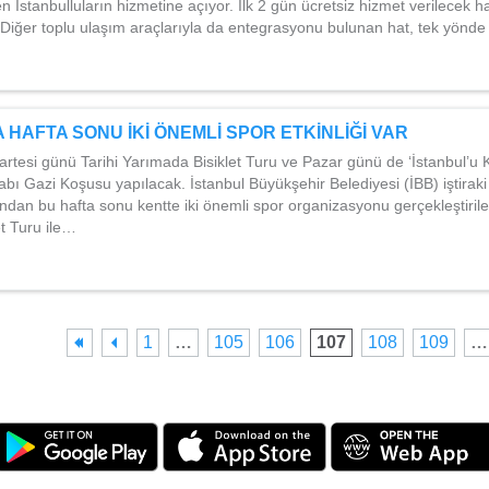
en İstanbulluların hizmetine açıyor. İlk 2 gün ücretsiz hizmet verilecek 
 Diğer toplu ulaşım araçlarıyla da entegrasyonu bulunan hat, tek yönd
 HAFTA SONU İKİ ÖNEMLİ SPOR ETKİNLİĞİ VAR
rtesi günü Tarihi Yarımada Bisiklet Turu ve Pazar günü de ‘İstanbul’u
bı Gazi Koşusu yapılacak. İstanbul Büyükşehir Belediyesi (İBB) iştira
dan bu hafta sonu kentte iki önemli spor organizasyonu gerçekleştirile
t Turu ile…
1
…
105
106
107
108
109
…