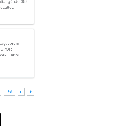
hatta, günde 352
e saatte…
 Koşuyorum’
ki SPOR
cek. Tarihi
159