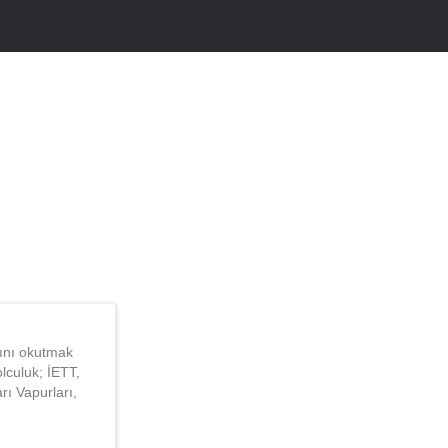
tını okutmak
lculuk; İETT,
ı Vapurları,