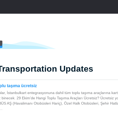
Transportation Updates
plu taşıma ücretsiz
lar, İstanbulkart entegrasyonuna dahil tüm toplu taşıma araçlarına kar
iz binecek. 29 Ekim’de Hangi Toplu Taşıma Araçları Ücretsiz? Ücretsiz yo
 AŞ (Havalimanı Otobüsleri Hariç), Özel Halk Otobüsleri, Şehir Hatlar
u…