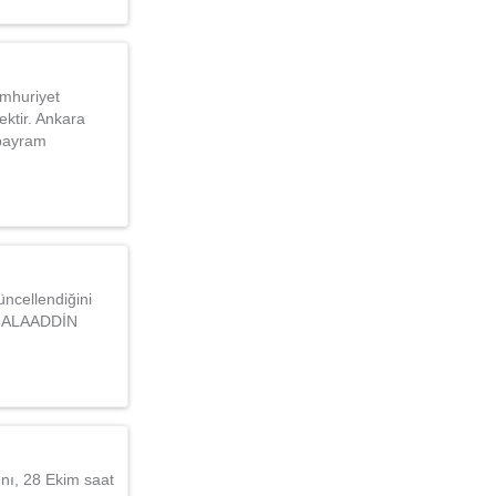
mhuriyet
ktir. Ankara
 bayram
üncellendiğini
S ALAADDİN
nı, 28 Ekim saat