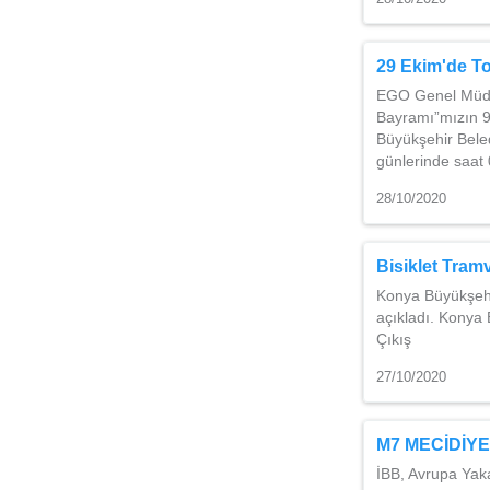
29 Ekim'de To
EGO Genel Müdür
Bayramı”mızın 9
Büyükşehir Beled
günlerinde saat
28/10/2020
Bisiklet Tram
Konya Büyükşehir
açıkladı. Kony
Çıkış Ç
27/10/2020
M7 MECİDİY
İBB, Avrupa Yak