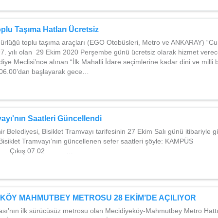
plu Taşıma Hatları Ücretsiz
lüğü toplu taşıma araçları (EGO Otobüsleri, Metro ve ANKARAY) “Cu
7. yılı olan 29 Ekim 2020 Perşembe günü ücretsiz olarak hizmet verece
iye Meclisi’nce alınan “İlk Mahalli İdare seçimlerine kadar dini ve milli
 06.00’dan başlayarak gece…
vayı'nın Saatleri Güncellendi
 Belediyesi, Bisiklet Tramvayı tarifesinin 27 Ekim Salı günü itibariyle g
a Bisiklet Tramvayı’nın güncellenen sefer saatleri şöyle: KAMPÜ
ıkış 07.02 …
EKÖY MAHMUTBEY METROSU 28 EKİM’DE AÇILIYOR
ası’nın ilk sürücüsüz metrosu olan Mecidiyeköy-Mahmutbey Metro Hattı