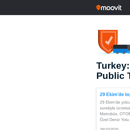
Turkey:
Public 
29 Ekim’de to
29 Ekim’de yolcu
suretiyle ücrets
Metrobüs, OTOBÜS
Özel Deniz Yol
28/10/2020