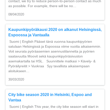
contact, we try to reduce person-to-person contact as much
as possible. For example, there will be no…
08/04/2020
Kaupunkipyöräkausi 2020 on alkanut Helsingissä,
Espoossa ja Vantaalla
Suomi | English Pääset tänä vuonna kaupunkipyörien
satulaan Helsingissä ja Espoossa viime vuotta aikaisemmin.
Voit seurata pyöräasemien asennustilannetta ja pyörien
saatavuutta Moovit sekä kaupunkipyöräsivuston
asemakartalla tai HSL. Suunnittele matkasi > Kävely- &
Pyöräilyreitit > Vuokraa Syy tavallista aikaisempaan
aloitukseen…
30/03/2020
City bike season 2020 in Helsinki, Espoo and
Vantaa
Suomi | English This year, the city bike season will start in