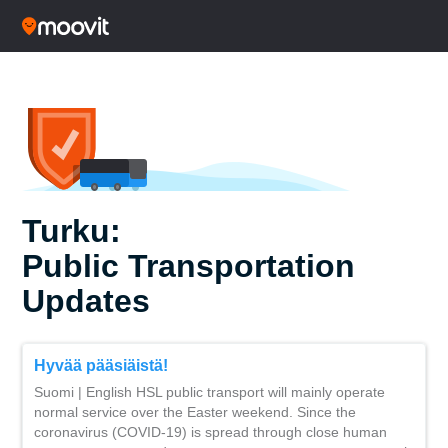
Turku:
Public Transportation
Updates
Hyvää pääsiäistä!
Suomi | English HSL public transport will mainly operate
normal service over the Easter weekend. Since the
coronavirus (COVID-19) is spread through close human