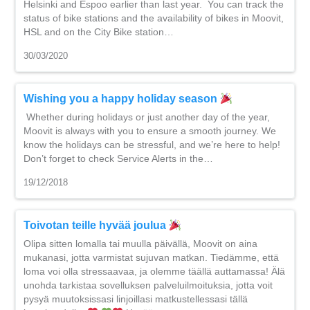
Helsinki and Espoo earlier than last year. You can track the
status of bike stations and the availability of bikes in Moovit,
HSL and on the City Bike station…
30/03/2020
Wishing you a happy holiday season
Whether during holidays or just another day of the year,
Moovit is always with you to ensure a smooth journey. We
know the holidays can be stressful, and we’re here to help!
Don’t forget to check Service Alerts in the…
19/12/2018
Toivotan teille hyvää joulua
Olipa sitten lomalla tai muulla päivällä, Moovit on aina
mukanasi, jotta varmistat sujuvan matkan. Tiedämme, että
loma voi olla stressaavaa, ja olemme täällä auttamassa! Älä
unohda tarkistaa sovelluksen palveluilmoituksia, jotta voit
pysyä muutoksissasi linjoillasi matkustellessasi tällä