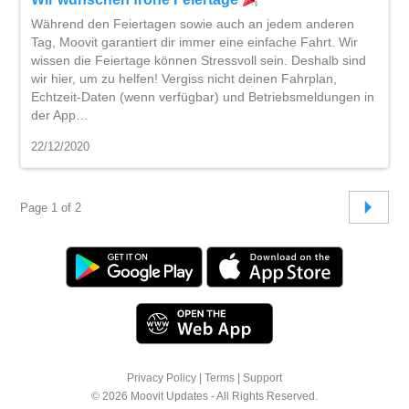
Während den Feiertagen sowie auch an jedem anderen
Tag, Moovit garantiert dir immer eine einfache Fahrt. Wir
wissen die Feiertage können Stressvoll sein. Deshalb sind
wir hier, um zu helfen! Vergiss nicht deinen Fahrplan,
Echtzeit-Daten (wenn verfügbar) und Betriebsmeldungen in
der App…
22/12/2020
Page 1 of 2
Privacy Policy
|
Terms
|
Support
© 2026 Moovit Updates - All Rights Reserved.