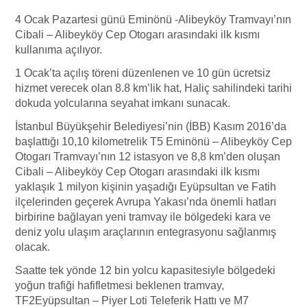
4 Ocak Pazartesi günü Eminönü -Alibeyköy Tramvayı’nın
Cibali – Alibeyköy Cep Otogarı arasındaki ilk kısmı
kullanıma açılıyor.
1 Ocak’ta açılış töreni düzenlenen ve 10 gün ücretsiz
hizmet verecek olan 8.8 km’lik hat, Haliç sahilindeki tarihi
dokuda yolcularına seyahat imkanı sunacak.
İstanbul Büyükşehir Belediyesi’nin (İBB) Kasım 2016’da
başlattığı 10,10 kilometrelik T5 Eminönü – Alibeyköy Cep
Otogarı Tramvayı’nın 12 istasyon ve 8,8 km’den oluşan
Cibali – Alibeyköy Cep Otogarı arasındaki ilk kısmı
yaklaşık 1 milyon kişinin yaşadığı Eyüpsultan ve Fatih
ilçelerinden geçerek Avrupa Yakası’nda önemli hatları
birbirine bağlayan yeni tramvay ile bölgedeki kara ve
deniz yolu ulaşım araçlarının entegrasyonu sağlanmış
olacak.
Saatte tek yönde 12 bin yolcu kapasitesiyle bölgedeki
yoğun trafiği hafifletmesi beklenen tramvay,
TF2Eyüpsultan – Piyer Loti Teleferik Hattı ve M7