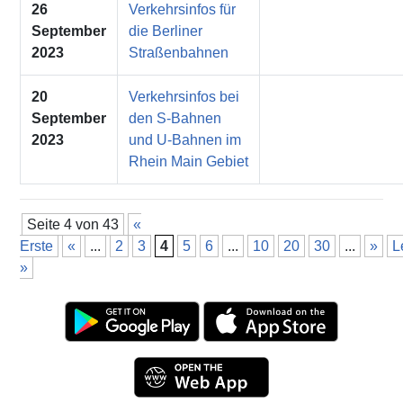
26
Verkehrsinfos für
September
die Berliner
2023
Straßenbahnen
20
Verkehrsinfos bei
September
den S-Bahnen
2023
und U-Bahnen im
Rhein Main Gebiet
Seite 4 von 43
«
Erste
«
...
2
3
4
5
6
...
10
20
30
...
»
L
»