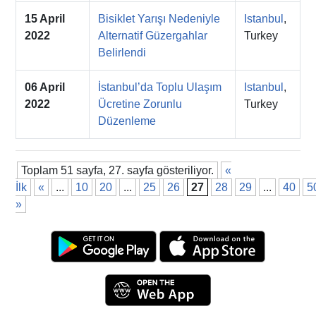
15 April
Bisiklet Yarışı Nedeniyle
Istanbul
,
2022
Alternatif Güzergahlar
Turkey
Belirlendi
06 April
İstanbul’da Toplu Ulaşım
Istanbul
,
2022
Ücretine Zorunlu
Turkey
Düzenleme
Toplam 51 sayfa, 27. sayfa gösteriliyor.
«
İlk
«
...
10
20
...
25
26
27
28
29
...
40
5
»