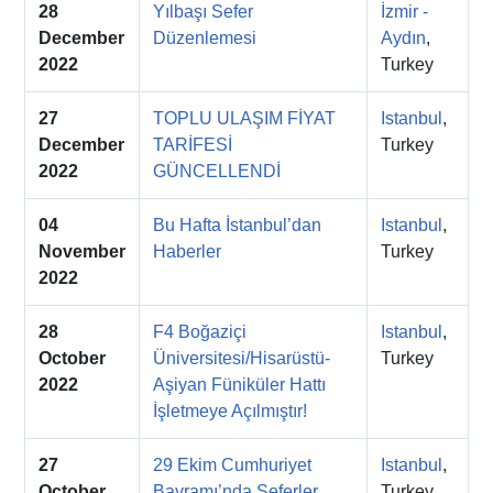
28
Yılbaşı Sefer
İzmir -
December
Düzenlemesi
Aydın
,
2022
Turkey
27
TOPLU ULAŞIM FİYAT
Istanbul
,
December
TARİFESİ
Turkey
2022
GÜNCELLENDİ
04
Bu Hafta İstanbul’dan
Istanbul
,
November
Haberler
Turkey
2022
28
F4 Boğaziçi
Istanbul
,
October
Üniversitesi/Hisarüstü-
Turkey
2022
Aşiyan Füniküler Hattı
İşletmeye Açılmıştır!
27
29 Ekim Cumhuriyet
Istanbul
,
October
Bayramı’nda Seferler
Turkey