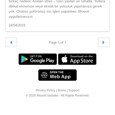
birkaç nedeni: Azalan stres – Geri yaslan ve rahatla. Yollara
dikkat etmenize veya stresli bir yolculuk yapmanıza gerek
yok. Otobüs şoförünüz zor işleri yaparken, Moovit
uygulamanızın…
24/04/2019
Page 5 of 7
Privacy Policy
|
Terms
|
Support
© 2026 Moovit Updates - All Rights Reserved.