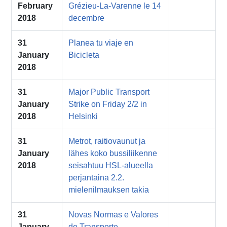
February
Grézieu-La-Varenne le 14
2018
decembre
31
Planea tu viaje en
January
Bicicleta
2018
31
Major Public Transport
January
Strike on Friday 2/2 in
2018
Helsinki
31
Metrot, raitiovaunut ja
January
lähes koko bussiliikenne
2018
seisahtuu HSL-alueella
perjantaina 2.2.
mielenilmauksen takia
31
Novas Normas e Valores
January
do Transporte