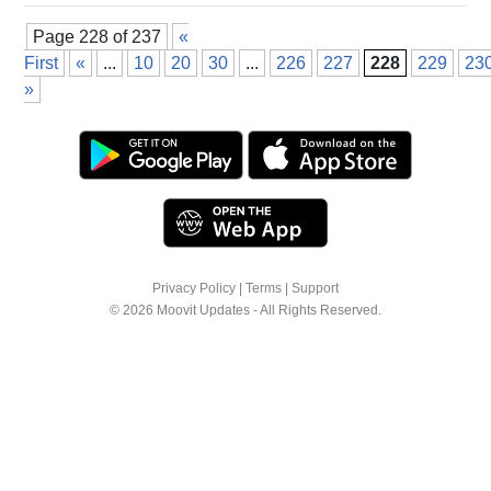
Page 228 of 237
«
First
«
...
10
20
30
...
226
227
228
229
23
»
Privacy Policy
|
Terms
|
Support
© 2026 Moovit Updates - All Rights Reserved.